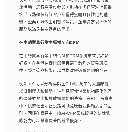
銷活動，讓客戶深度參與。能夠在多個管道上跟蹤
客戶互動確保每個客戶都獲得無縫且個性化的體
驗。企業可以做出明智的決策，並量身定製他們的
服務以滿足特定客戶的需求。
在中轉貿易行業中橋接
AI
和
CRM
在中轉貿易行業中結合AI和CRM系統帶來了許多
好處。在香港這樣快節奏且競爭激烈的貿易環境
中，整合這些技術可以成為改變遊戲規則的存在。
例如，AI可以分析存儲在CRM系統中的大量數據
以識別模式和趨勢。這些見解使企業能夠優化他們
的運營並做出根據數據驅動的決策。在F1上海賽事
中，快速做出明智決策可能意味著贏與輸之間的區
別。同樣在貿易中，由AI-CRM集成提供的快速響
應能力可以帶來顯著的競爭優勢。