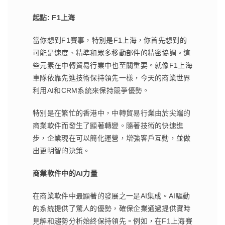
起點
: F1
上海
當你想到F1賽事，特別是F1上海，你首先想到的
可能是速度、精準和眾多移動部件的精密協調。這
些元素在中轉貿易行業中也至關重要。就像F1上海
車隊依靠先進技術保持領先一樣，今天的商業世界
利用AI和CRM系統來保持競爭優勢。
特別是在繁忙的香港中，中轉貿易行業由於尖端的
商業軟件而發生了顯著轉變。隨著技術的快速進
步，企業現在可以簡化運營，增強客戶互動，並做
出更明智的決策。
商業軟件中的
AI
力量
在商業軟件中最顯著的發展之一是AI集成。AI驅動
的系統提供了驚人的優勢，確保企業通過提供實時
見解和趨勢分析始終保持領先。例如，在F1上海賽