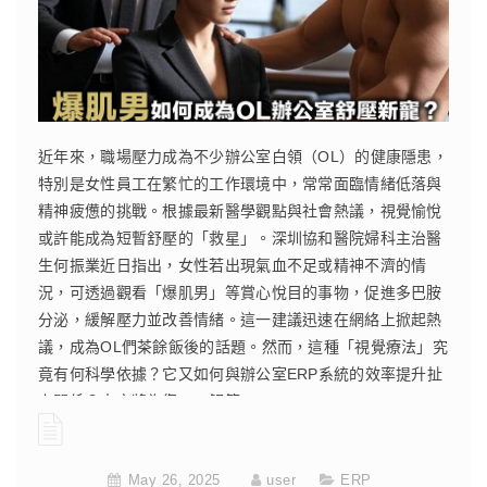
近年來，職場壓力成為不少辦公室白領（OL）的健康隱患，
特別是女性員工在繁忙的工作環境中，常常面臨情緒低落與
精神疲憊的挑戰。根據最新醫學觀點與社會熱議，視覺愉悅
或許能成為短暫舒壓的「救星」。深圳協和醫院婦科主治醫
生何振業近日指出，女性若出現氣血不足或精神不濟的情
況，可透過觀看「爆肌男」等賞心悅目的事物，促進多巴胺
分泌，緩解壓力並改善情緒。這一建議迅速在網絡上掀起熱
議，成為OL們茶餘飯後的話題。然而，這種「視覺療法」究
竟有何科學依據？它又如何與辦公室ERP系統的效率提升扯
上關係？本文將為您一一解答。
CONTINUE READING
May 26, 2025
user
ERP