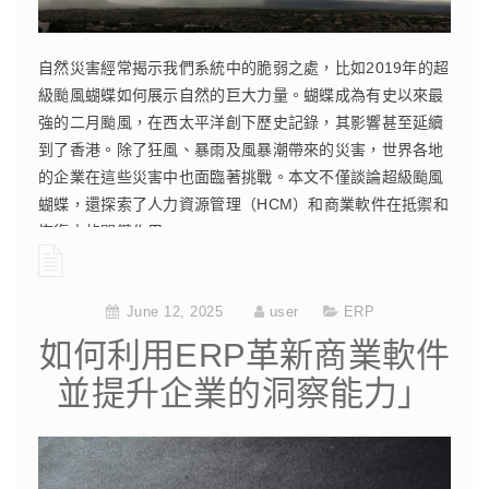
自然災害經常揭示我們系統中的脆弱之處，比如2019年的超
級颱風蝴蝶如何展示自然的巨大力量。蝴蝶成為有史以來最
強的二月颱風，在西太平洋創下歷史記錄，其影響甚至延續
到了香港。除了狂風、暴雨及風暴潮帶來的災害，世界各地
的企業在這些災害中也面臨著挑戰。本文不僅談論超級颱風
蝴蝶，還探索了人力資源管理（HCM）和商業軟件在抵禦和
恢復中的關鍵作用。
CONTINUE READING
June 12, 2025
user
ERP
如何利用ERP革新商業軟件
並提升企業的洞察能力」