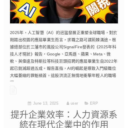
2025年，人工智慧（AI）的迅猛發展正重塑全球職場，對於
剛踏出校園的應屆畢業生而言，求職之路可謂荊棘滿途。根
據總部位於三藩市的風投公司SignalFire發表的《2025年科
技人才現狀》報告，Google、亞馬遜、蘋果、Meta、微
軟、英偉達及特斯拉等科技巨頭招聘的應屆畢業生自2022年
起已銳減超過五成。報告直指，AI的崛起是導致入門級職位
大幅萎縮的罪魁禍首，這股洪流正無情地衝擊年輕人的職場
夢。
CONTINUE READING
June 13, 2025
user
ERP
提升企業效率：人力資源系
統在現代企業中的作用