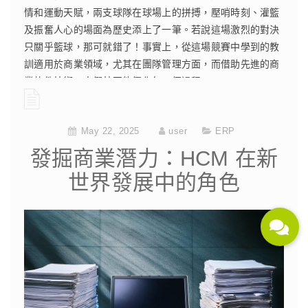
情和運動天賦，兩支球隊在球場上的拼搏，壓哨時刻、灌籃
及振奮人心的場面為歷史添上了一筆。若說這場激烈的對決
只關乎籃球，那可就錯了！事實上，從這場競賽中學到的教
訓適用於商業領域，尤其在團隊管理方面，而借助先進的商
業軟件技術，人們甚至能優化每一個過程。
CONTINUE READING
May 22, 2025
user
ERP
發掘商業潛力：HCM 在新
世界發展中的角色