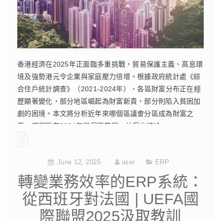
香港經濟在2025年正面臨多重挑戰，貿易保護主義、高息環
境及強勢港元令企業與家庭壓力倍增。根據政府統計處《綜
合住戶統計調查》（2021-2024年），各區財富分布正在經
歷顯著變化，部分地區崛起為財富新貴，部分則陷入貧困加
劇的困境。本文將分析近年來哪個區議會分區成為財富之
王，哪個區在2024年變得更貧困，並得出結論。
CONTINUE READING
June 12, 2025
user
ERP
轉變業務效率的ERP系統：
從西班牙對法國 | UEFA國
際聯盟2025汲取教訓