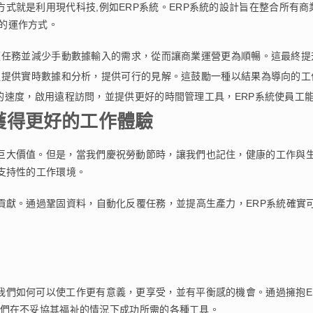
式就是利用現代科技,例如ERP系統。ERP系統的設計旨在整合所有商
業的運作方式。
複任務並減少手動數據輸入的需求，從而讓商業運營更為順暢。這最終
過提供實時數據和分析，提供可行的見解。這鼓勵一種以結果為導向的
的速度，啟用遠程訪問，並提供更好的時間管理工具，ERP系統使員工
獲得更好的工作體驗
巨大價值。但是，當我們慶祝勞動節時，讓我們也記住，健康的工作與
支持性的工作環境。
和貢獻。通過鞏固資料，自動化反覆任務，並提高生產力，ERP系統確實
我們如何可以使工作更有意義，更享受，並有平衡感的機會。通過擁抱E
供他們在不妥協其福祉的情況下成功所需的各種工具。