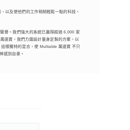
者，以及使他們的工作稍稍輕鬆一點的科技，
的聲譽。我們強大的系統已贏得超過 6,000 家
e 萬達寶，我們力圖設計量身定製的方案，以
的混合，使 Multiable 萬達寶 不只
精神感到自豪。