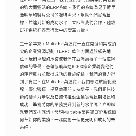
的強大而靈活的ERP系統。我們的系統滿足了荷里
活明星和製片公司的獨特需求，幫助他們實現目
標，並達到新的成功水平。立即與我們合作，體驗
ERP系統在娛樂行業中的變革力量。
三十多年來，Multiable萬達寶一直在開發和集成頂
尖的企業資源規劃（ERP）軟件方面處於領先地
位。我們卓越的承諾使我們在亞洲贏得了一個值得
信賴的聲譽。憑藉協助超過6,000家企業轉變他們
的運營能力並取得成功的實施紀錄，我們的實力得
到了肯定。在Multiable萬達寶，我們專注於簡化流
程，優化營運，提高效率並支持增長。我們相信技
術的變革力量以及它如何推動企業實現長期增長和
成功。準備將你的業務提升到新的水平嗎？立即聯
繫我們安排諮詢，發現Multiable萬達寶ERP系統如
何革新你的業務。一起開創一個更光明和成功的未
來吧。