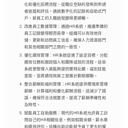
化和優化招聘流程，從職位空缺的發佈到申請
者追蹤和評估。通過數字化的記錄和自助式門
戶，新員工的入職過程變得更順暢。
改進員工數據管理：通過HR系統，維護準確的
員工記錄變得輕而易舉。組織可以有效地存
儲、更新和訪問員工信息，確保人力資源部門
和其他相關部門之間的一致性。
優化績效管理：HR系統促進了設定目標、分配
績效任務和跟踪個人和團隊成就的流程。這些
系統使管理人員能夠提供實時反饋，識別技能
差距，並將績效與員工發展計劃相關聯。
整合薪酬和福利管理：HR系統提供模塊來管理
薪酬、計算福利和優化薪酬流程。這減少了錯
誤，確保符合法規要求，提高了薪酬準確性和
及時性。
賦能員工自助服務：現代的HR系統允許員工訪
問自己的HR相關信息，例如假期余額、薪水單
和績效評估。這種自助功能賦予員工更大的權